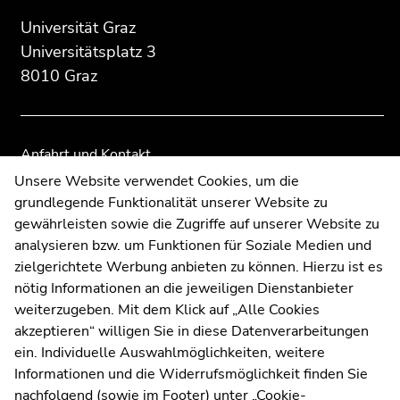
Seitenbereichs:
Seitenbereichs.
Seitenbereichs.
Zusatzinformationen:
Zur
Zur
Universität Graz
Übersicht
Übersicht
Universitätsplatz 3
der
der
8010 Graz
Seitenbereiche
Seitenbereiche
Anfahrt und Kontakt
Kommunikation und Öffentlichkeitsarbeit
Unsere Website verwendet Cookies, um die
grundlegende Funktionalität unserer Website zu
Moodle
gewährleisten sowie die Zugriffe auf unserer Website zu
UNIGRAZonline
analysieren bzw. um Funktionen für Soziale Medien und
Impressum
zielgerichtete Werbung anbieten zu können. Hierzu ist es
Datenschutzerklärung
nötig Informationen an die jeweiligen Dienstanbieter
Cookie-Einstellungen
weiterzugeben. Mit dem Klick auf „Alle Cookies
Barrierefreiheitserklärung
akzeptieren“ willigen Sie in diese Datenverarbeitungen
ein. Individuelle Auswahlmöglichkeiten, weitere
Informationen und die Widerrufsmöglichkeit finden Sie
nachfolgend (sowie im Footer) unter „Cookie-