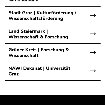
Seitenbereichs.
Zur
Stadt Graz | Kulturförderung /
Übersicht
Wissenschaftsförderung
der
Seitenbereiche
Land Steiermark |
Wissenschaft & Forschung
Grüner Kreis | Forschung &
Wissenschaft
NAWI Dekanat | Universität
Graz
Beginn
Ende
Ende
des
dieses
dieses