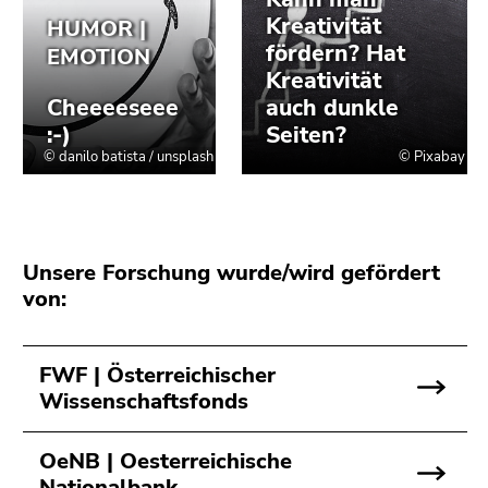
4)
Zu
den
Zusatzinformationen
(Zugriffstaste
5)
Zu
den
Seiteneinstellungen
(Benutzer/Sprache)
(Zugriffstaste
Unsere Forschung wurde/wird gefördert
8)
von:
Zur
Suche
FWF | Österreichischer
(Zugriffstaste
Wissenschaftsfonds
9)
Ende
OeNB | Oesterreichische
dieses
Nationalbank